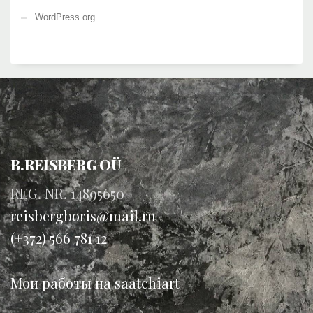
WordPress.org
B.REISBERG OÜ
REG. NR. 14895650
reisbergboris@mail.ru
(+372) 566 781 12
Мои работы на saatchiart