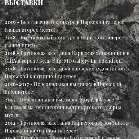
ВЫСТАВКИ
2019
- Выставочный конкурс в Нарвской галерее
(занял второе место)
2018
- Выставочный конкурс в Нарвской галерее
(занял приз)
2018
- Групповая выставка Нарвских художников в
США в городе Бель Эйр, MD.Gallery Liriodendron.
2018
- Групповая выставка нарвских художников в
Нарвской картинной галерее
2016-2017
- Персональная выставка в Нарвской
библиотеке
2015
- Персональная выставка 2015 г. в Музее
Миккеля на территории Кадриоргского дворца-
музея
2014
- Групповая выставка Нарвского художника в
Нарвской картинной галерее
2012
- Выставка в Нарвской картинной галерее