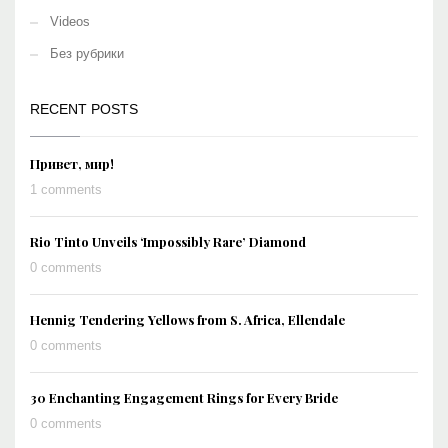
Videos
Без рубрики
RECENT POSTS
Привет, мир!
1 comments
Rio Tinto Unveils ‘Impossibly Rare’ Diamond
0 comments
Hennig Tendering Yellows from S. Africa, Ellendale
0 comments
30 Enchanting Engagement Rings for Every Bride
0 comments