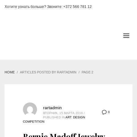
Хотите узнать больше? Звоните: +372 566 781 12
HOME
ARTICLES POSTED BY RARTADMIN
PAGE 2
rartadmin
0
ВТОРНИК, 15 МАРТА 2016
/
PUBLISHED IN
ART
,
DESIGN
COMPETITION
Bernie Madoff Jewelry