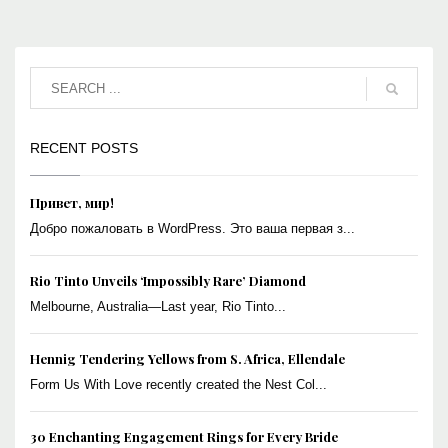
RECENT POSTS
Привет, мир!
Добро пожаловать в WordPress. Это ваша первая з...
Rio Tinto Unveils ‘Impossibly Rare’ Diamond
Melbourne, Australia—Last year, Rio Tinto...
Hennig Tendering Yellows from S. Africa, Ellendale
Form Us With Love recently created the Nest Col...
30 Enchanting Engagement Rings for Every Bride