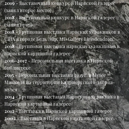
2019
- Выставочный конкурс в Нарвской галерее
(занял второе место)
2018
- Выставочный конкурс в Нарвской галерее
(занял приз)
2018
- Групповая выставка Нарвских художников в
США в городе Бель Эйр, MD.Gallery Liriodendron.
2018
- Групповая выставка нарвских художников в
Нарвской картинной галерее
2016-2017
- Персональная выставка в Нарвской
библиотеке
2015
- Персональная выставка 2015 г. в Музее
Миккеля на территории Кадриоргского дворца-
музея
2014
- Групповая выставка Нарвского художника в
Нарвской картинной галерее
2012
- Выставка в Нарвской картинной галерее
2002
- Выставка в Нарвской картинной галерее.