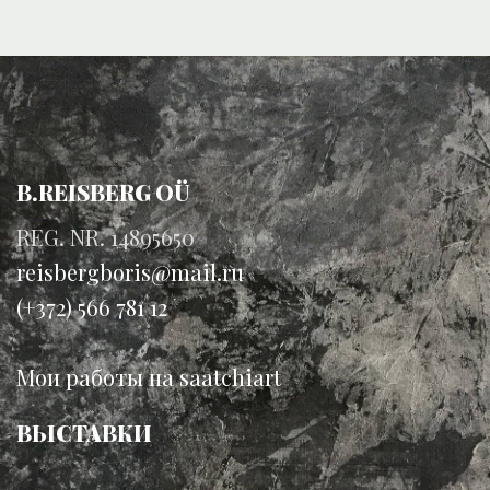
B.REISBERG OÜ
REG. NR. 14895650
reisbergboris@mail.ru
(+372) 566 781 12
Мои работы на saatchiart
ВЫСТАВКИ